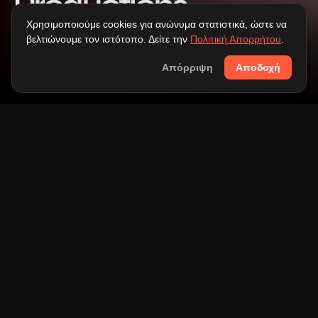
Productions.
Χρησιμοποιούμε cookies για ανώνυμα στατιστικά, ώστε να
[BY]
VTSAGARAKIS
βελτιώνουμε τον ιστότοπο. Δείτε την
Πολιτική Απορρήτου
.
[CATEGORY]
NEWS
[DATE]
19 ΙΟΥΝ 2026
Απόρριψη
Αποδοχή
Άνοιξε επίσημα τις πόρτες της 
η Mastermind Productions, ένα 
high end στούντιο για vidcast, 
podcast και audiobooks στην 
καρδιά της Αθήνας. Ένας 
χώρος χτισμένος από την αρχή 
για έναν σκοπό, να προσφέρει 
ήχο και εικόνα στο υψηλότερο 