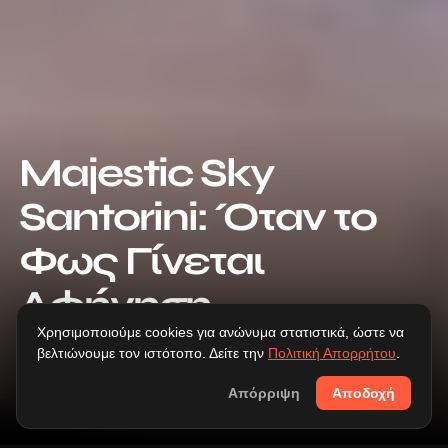
Majestic Sky 
Santorini: Όταν το 
Φως Γίνεται 
Αφήγηση
Χρησιμοποιούμε cookies για ανώνυμα στατιστικά, ώστε να
[BY]
VTSAGARAKIS
βελτιώνουμε τον ιστότοπο. Δείτε την
Πολιτική Απορρήτου
.
[CATEGORY]
NEWS
[DATE]
23 ΜΑΡ 2026
Απόρριψη
Αποδοχή